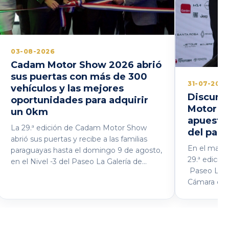
03-08-2026
Cadam Motor Show 2026 abrió
sus puertas con más de 300
31-07-202
vehículos y las mejores
Discurs
oportunidades para adquirir
Motor S
un 0km
apuesta 
La 29.ª edición de Cadam Motor Show
del país
abrió sus puertas y recibe a las familias
En el marco 
paraguayas hasta el domingo 9 de agosto,
29.ª edici
en el Nivel -3 del Paseo La Galería de
Paseo La Ga
10:00 a 22:00 h, consolidándose una vez
Cámara de 
más como el principal punto de
y Maquinar
encuentro del mundo automotor en
Carrizosa, 
Paraguay. Durante el acto inaugural, el
en la releva
presidente de la Cámara de Distribuidores
formalizado